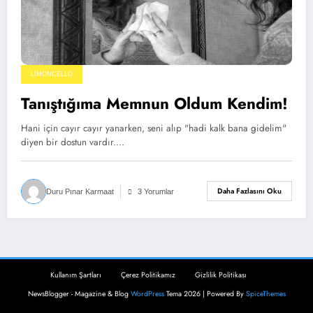
LIMONCELLO
Tanıştığıma Memnun Oldum Kendim!
Hani için cayır cayır yanarken, seni alıp "hadi kalk bana gidelim"
diyen bir dostun vardır.…
Daha Fazlasını Oku
Duru Pınar Karmaat
3 Yorumlar
Kullanım Şartları
Çerez Politikamız
Gizlilik Politikası
NewsBlogger - Magazine & Blog
WordPress
Tema 2026 | Powered By
SpiceThemes