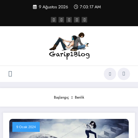
İçeriğe
9 Ağustos 2026
7:03:17 AM
atla
Başlangıç
Benlik
9 Ocak 2024