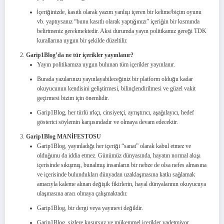
İçeriğinizde, kasıtlı olarak yazım yanlışı içeren bir kelime/biçim oyunu
vb. yaptıysanız “bunu kasıtlı olarak yaptığınızı” içeriğin bir kısmında
belirtmeniz gerekmektedir. Aksi durumda yayın politikamız gereği TDK
kurallarına uygun bir şekilde düzeltilir.
Garip1Blog’da ne tür içerikler yayınlanır?
Yayın politikamıza uygun bulunan tüm içerikler yayınlanır.
Burada yazılarınızı yayınlayabileceğiniz bir platform olduğu kadar
okuyucunun kendisini geliştirmesi, bilinçlendirilmesi ve güzel vakit
geçirmesi bizim için önemlidir.
Garip1Blog, her türlü ırkçı, cinsiyetçi, ayrıştırıcı, aşağılayıcı, hedef
gösterici söylemin karşısındadır ve olmaya devam edecektir.
Garip1Blog MANİFESTOSU
Garip1Blog, yayınladığı her içeriği “sanat” olarak kabul etmez ve
olduğunu da iddia etmez. Günümüz dünyasında, hayatın normal akışı
içerisinde sıkışmış, bunalmış insanların bir nebze de olsa nefes almasına
ve içerisinde bulundukları dünyadan uzaklaşmasına katkı sağlamak
amacıyla kaleme alınan değişik fikirlerin, hayal dünyalarının okuyucuya
ulaşmasına aracı olmaya çalışmaktadır.
Garip1Blog, bir dergi veya yayınevi değildir.
Garip1Blog, sizlere kusursuz ve mükemmel içerikler vadetmiyor.