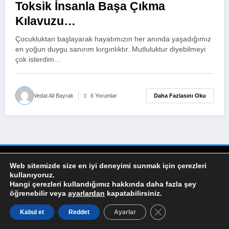
Toksik İnsanla Başa Çıkma
Kılavuzu…
Çocukluktan başlayarak hayatımızın her anında yaşadığımız
en yoğun duygu sanırım kırgınlıktır. Mutluluktur diyebilmeyi
çok isterdim…
Daha Fazlasını Oku
Vedat Ali Bayrak
6 Yorumlar
Kullanım Şartları
Çerez Politikamız
Gizlilik Politikası
Web sitemizde size en iyi deneyimi sunmak için çerezleri
NewsBlogger - Magazine & Blog
WordPress
Tema 2026 | Powered By
SpiceThemes
kullanıyoruz.
Hangi çerezleri kullandığımız hakkında daha fazla şey
öğrenebilir veya
ayarlardan
kapatabilirsiniz.
GDPR çerez şeridini
Kabul et
Reddet
Ayarlar