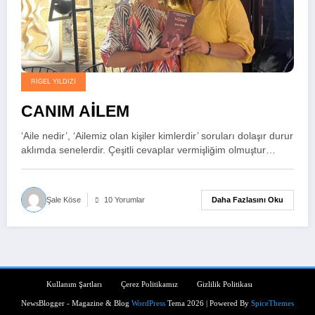
RIGEL YILDIZI
CANIM AİLEM
‘Aile nedir’, ‘Ailemiz olan kişiler kimlerdir’ soruları dolaşır durur
aklımda senelerdir. Çeşitli cevaplar vermişliğim olmuştur…
Daha Fazlasını Oku
Şale Köse
10 Yorumlar
Kullanım Şartları
Çerez Politikamız
Gizlilik Politikası
NewsBlogger - Magazine & Blog
WordPress
Tema 2026 | Powered By
SpiceThemes