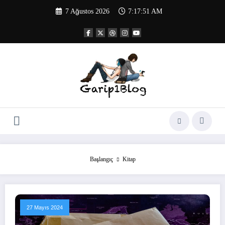
İçeriğe
7 Ağustos 2026
7:17:51 AM
atla
Başlangıç
Kitap
27 Mayıs 2024