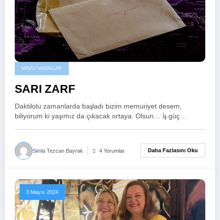
MAVILI MASALLAR
SARI ZARF
Daktilolu zamanlarda başladı bizim memuriyet desem,
biliyorum ki yaşımız da çıkacak ortaya. Olsun… İş güç…
Daha Fazlasını Oku
Simla Tezcan Bayrak
4 Yorumlar
3 Mayıs 2024