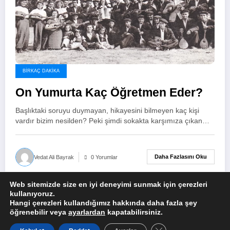
BIRKAÇ DAKIKA
On Yumurta Kaç Öğretmen Eder?
Başlıktaki soruyu duymayan, hikayesini bilmeyen kaç kişi
vardır bizim nesilden? Peki şimdi sokakta karşımıza çıkan…
Daha Fazlasını Oku
Vedat Ali Bayrak
0 Yorumlar
Web sitemizde size en iyi deneyimi sunmak için çerezleri
kullanıyoruz.
Hangi çerezleri kullandığımız hakkında daha fazla şey
öğrenebilir veya
ayarlardan
kapatabilirsiniz.
Kullanım Şartları
Çerez Politikamız
Gizlilik Politikası
GDPR çerez şeridini