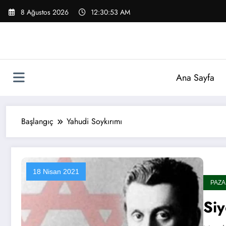
İçeriğe
8 Ağustos 2026
12:30:53 AM
atla
Ana Sayfa
Başlangıç
Yahudi Soykırımı
18 Nisan 2021
PAZA
Si