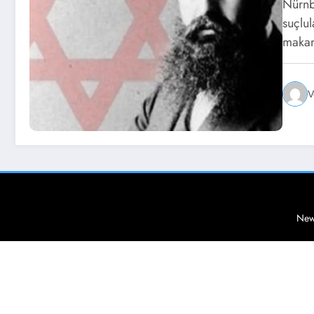
Nürnb
suçlu
makam
V
New