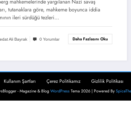
erg mahkemelerinde yargılanan Nazi savaş
ları, tutanaklara göre, mahkeme boyunca iddia
ının ileri sürdüğü tezleri…
Daha Fazlasını Oku
edat Ali Bayrak
0 Yorumlar
Kullanım Şartları
Çerez Politikamız
Gizlilik Politikası
sBlogger - Magazine & Blog
WordPress
Tema 2026 | Powered By
SpiceTh