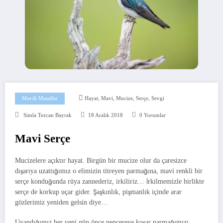
,
,
,
,
Mavili Masallar
Hayat
Mavi
Mucize
Serçe
Sevgi
Simla Tezcan Bayrak
18 Aralık 2018
0 Yorumlar
Mavi Serçe
Mucizelere açıktır hayat. Birgün bir mucize olur da çaresizce
dışarıya uzattığımız o elimizin titreyen parmağına, mavi renkli bir
serçe konduğunda rüya zannederiz, irkiliriz… İrkilmemizle birlikte
serçe de korkup uçar gider. Şaşkınlık, pişmanlık içinde arar
gözlerimiz yeniden gelsin diye…
Uyandığımız her yeni gün önce pencereye koşar parmağımızı