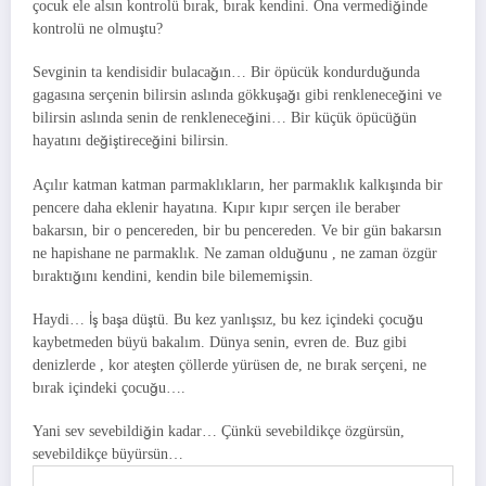
çocuk ele alsın kontrolü bırak, bırak kendini. Ona vermediğinde
kontrolü ne olmuştu?
Sevginin ta kendisidir bulacağın… Bir öpücük kondurduğunda
gagasına serçenin bilirsin aslında gökkuşağı gibi renkleneceğini ve
bilirsin aslında senin de renkleneceğini… Bir küçük öpücüğün
hayatını değiştireceğini bilirsin.
Açılır katman katman parmaklıkların, her parmaklık kalkışında bir
pencere daha eklenir hayatına. Kıpır kıpır serçen ile beraber
bakarsın, bir o pencereden, bir bu pencereden. Ve bir gün bakarsın
ne hapishane ne parmaklık. Ne zaman olduğunu , ne zaman özgür
bıraktığını kendini, kendin bile bilememişsin.
Haydi… İş başa düştü. Bu kez yanlışsız, bu kez içindeki çocuğu
kaybetmeden büyü bakalım. Dünya senin, evren de. Buz gibi
denizlerde , kor ateşten çöllerde yürüsen de, ne bırak serçeni, ne
bırak içindeki çocuğu….
Yani sev sevebildiğin kadar… Çünkü sevebildikçe özgürsün,
sevebildikçe büyürsün…