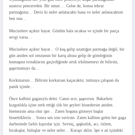
uzatırız pencereden. Bir umut…. Gelse de, konsa tekrar
parmağıma… Deriz ki neler anlatacaktı bana ve neler anlatacaktım
ben ona…
Mucizelere açıktır hayat. Gönlün hala sıcaksa ve içinde bir parça
sevgi varsa…
Mucizelere açıktır hayat… O kuş gelip uzattığın parmağa değil, bir
gün aniden sol omzunun bir karış altına gelip de gömleğinin
kumaşına tırnaklarını geçirdiğinde artık irkilmemeyi de bilirsin,
şaşırmamayı da…
Korkmazsın… Bilirsin korkarsan kaçacaktır, tutmaya çalışsan da
panik içinde…
Önce kalbini gagasıyla deler. Canın acır, şaşırırsın. Bakarken
kızgınlıkla içine zerk ettiği ılık bir şeyleri hissedersin aniden.
İstemezsin ama olur işte… Zaten hoşuna gitmeye başlar
hissettiklerin… Sonra sen izin verirsin. Zaten kalbine gelen her gaga
darbesinde farklı kıpırdar için. Sevinç, şaşkınlık, acı, özlem,
bırakışlar, buluşlar ve neler neler… Karışır aklın. İşte o an içindeki