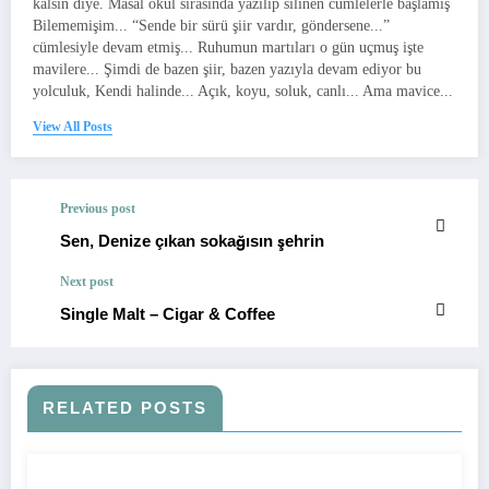
kalsın diye. Masal okul sırasında yazılıp silinen cümlelerle başlamış
Bilememişim... “Sende bir sürü şiir vardır, göndersene...”
cümlesiyle devam etmiş... Ruhumun martıları o gün uçmuş işte
mavilere... Şimdi de bazen şiir, bazen yazıyla devam ediyor bu
yolculuk, Kendi halinde... Açık, koyu, soluk, canlı... Ama mavice...
View All Posts
Previous post
Sen, Denize çıkan sokağısın şehrin
Next post
Single Malt – Cigar & Coffee
RELATED POSTS