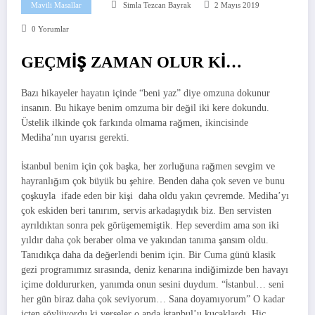
Mavili Masallar
Simla Tezcan Bayrak
2 Mayıs 2019
0 Yorumlar
GEÇMİŞ ZAMAN OLUR Kİ…
Bazı hikayeler hayatın içinde “beni yaz” diye omzuna dokunur
insanın. Bu hikaye benim omzuma bir değil iki kere dokundu.
Üstelik ilkinde çok farkında olmama rağmen, ikincisinde
Mediha’nın uyarısı gerekti.
İstanbul benim için çok başka, her zorluğuna rağmen sevgim ve
hayranlığım çok büyük bu şehire. Benden daha çok seven ve bunu
çoşkuyla ifade eden bir kişi daha oldu yakın çevremde. Mediha’yı
çok eskiden beri tanırım, servis arkadaşıydık biz. Ben servisten
ayrıldıktan sonra pek görüşememiştik. Hep severdim ama son iki
yıldır daha çok beraber olma ve yakından tanıma şansım oldu.
Tanıdıkça daha da değerlendi benim için. Bir Cuma günü klasik
gezi programımız sırasında, deniz kenarına indiğimizde ben havayı
içime doldururken, yanımda onun sesini duydum. “İstanbul… seni
her gün biraz daha çok seviyorum… Sana doyamıyorum” O kadar
içten söylüyordu ki verseler o anda İstanbul’u kucaklardı. Hiç