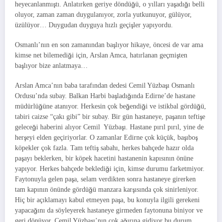
heyecanlanmıştı. Anlatırken geriye döndüğü, o yılları yaşadığı belli
oluyor, zaman zaman duygulanıyor, zorla yutkunuyor, gülüyor,
üzülüyor… Duygudan duyguya hızlı geçişler yapıyordu.
Osmanlı’nın en son zamanından başlıyor hikaye, öncesi de var ama
kimse net bilemediği için, Arslan Amca, hatırlanan geçmişten
başlıyor bize anlatmaya…
Arslan Amca’nın baba tarafından dedesi Cemil Yüzbaşı Osmanlı
Ordusu’nda subay. Balkan Harbi başladığında Edirne’de hastane
müdürlüğüne atanıyor. Herkesin çok beğendiği ve istikbal gördüğü,
tabiri caizse “çakı gibi” bir subay. Bir gün hastaneye, paşanın teftişe
geleceği haberini alıyor Cemil Yüzbaşı. Hastane pırıl pırıl, yine de
herşeyi elden geçiriyorlar. O zamanlar Edirne çok küçük, başıboş
köpekler çok fazla. Tam teftiş sabahı, herkes bahçede hazır olda
paşayı beklerken, bir köpek hacetini hastanenin kapısının önüne
yapıyor. Herkes bahçede beklediği için, kimse durumu farketmiyor.
Faytonuyla gelen paşa, selam verdikten sonra hastaneye girerken
tam kapının önünde gördüğü manzara karşısında çok sinirleniyor.
Hiç bir açıklamayı kabul etmeyen paşa, bu konuyla ilgili gerekeni
yapacağını da söyleyerek hastaneye girmeden faytonuna biniyor ve
geri dönüyor. Cemil Yüzbaşı’nın çok ağırına gidiyor bu durum.