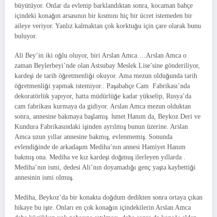
büyütüyor. Onlar da evlenip barklandıktan sonra, kocaman bahçe
içindeki konağın arsasının bir kısmını hiç bir ücret istemeden bir
aileye veriyor. Yanlız kalmaktan çok korktuğu için çare olarak bunu
buluyor.
Ali Bey’in iki oğlu oluyor, biri Arslan Amca….Arslan Amca o
zaman Beylerbeyi’nde olan Astsubay Meslek Lise’sine gönderiliyor,
kardeşi de tarih öğretmenliği okuyor. Ama mezun olduğunda tarih
öğretmenliği yapmak istemiyor.. Paşabahçe Cam Fabrikası’nda
dekoratörlük yapıyor, hatta müdürlüğe kadar yükselip, Rusya’da
cam fabrikası kurmaya da gidiyor. Arslan Amca mezun olduktan
sonra, annesine bakmaya başlamış. İsmet Hanım da, Beykoz Deri ve
Kundura Fabrikasındaki işinden ayrılmış bunun üzerine. Arslan
Amca uzun yıllar annesine bakmış, evlenmemiş. Sonunda
evlendiğinde de arkadaşım Mediha’nın annesi Hamiyet Hanım
bakmış ona. Mediha ve kız kardeşi doğmuş ilerleyen yıllarda .
Mediha’nın ismi, dedesi Ali’nın doyamadığı genç yaşta kaybettiği
annesinin ismi olmuş.
Mediha, Beykoz’da bir konakta doğdum dedikten sonra ortaya çıkan
hikaye bu işte. Onları en çok konağın içindekilerin Arslan Amca