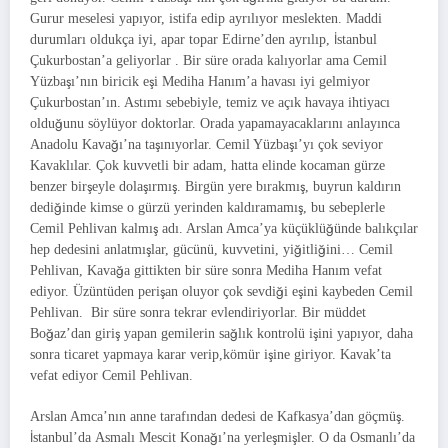
Gurur meselesi yapıyor, istifa edip ayrılıyor meslekten. Maddi
durumları oldukça iyi, apar topar Edirne’den ayrılıp, İstanbul
Çukurbostan’a geliyorlar . Bir süre orada kalıyorlar ama Cemil
Yüzbaşı’nın biricik eşi Mediha Hanım’a havası iyi gelmiyor
Çukurbostan’ın. Astımı sebebiyle, temiz ve açık havaya ihtiyacı
olduğunu söylüyor doktorlar. Orada yapamayacaklarını anlayınca
Anadolu Kavağı’na taşınıyorlar. Cemil Yüzbaşı’yı çok seviyor
Kavaklılar. Çok kuvvetli bir adam, hatta elinde kocaman gürze
benzer birşeyle dolaşırmış. Birgün yere bırakmış, buyrun kaldırın
dediğinde kimse o gürzü yerinden kaldıramamış, bu sebeplerle
Cemil Pehlivan kalmış adı. Arslan Amca’ya küçüklüğünde balıkçılar
hep dedesini anlatmışlar, gücünü, kuvvetini, yiğitliğini… Cemil
Pehlivan, Kavağa gittikten bir süre sonra Mediha Hanım vefat
ediyor. Üzüntüden perişan oluyor çok sevdiği eşini kaybeden Cemil
Pehlivan. Bir süre sonra tekrar evlendiriyorlar. Bir müddet
Boğaz’dan giriş yapan gemilerin sağlık kontrolü işini yapıyor, daha
sonra ticaret yapmaya karar verip,kömür işine giriyor. Kavak’ta
vefat ediyor Cemil Pehlivan.
Arslan Amca’nın anne tarafından dedesi de Kafkasya’dan göçmüş.
İstanbul’da Asmalı Mescit Konağı’na yerleşmişler. O da Osmanlı’da