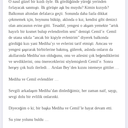
O nasıl güzel bir kızdı öyle. İlk gördüğünde yüreği yerinden
fırlayacak sanmıştı. İlk görüşte aşk bu muydu? Kimin kızıydı?
Balkonun altından defalarca geçti. Sonunda daha fazla dikkat
çekmemek için, boynunu büküp, aklında o kız, kendisi gibi denizci
olan amcasının evine gitti. Tesadüf, yengesi o akşam yemekte “artık
hayırlı bir kısmet bulup evlendirelim seni” demişti Cemil’e. Cemil
de utana sıkıla “ancak bir kişiyle evlenirim” diyerek balkonda
gördüğü kızı yani Mediha’yı ve evlerini tarif etmişti. Amcası ve
yengesi şaşırarak birbirlerine bakmış, gülerek, aslında onların da
akıllarında Mediha’nın olduğunu, onu ve ailesini çok beğendiklerini
ve sevdiklerini, onu önereceklerini söylemişlerdi Cemil’e. Sonra
herşey çok hızlı ilerledi… Arslan Bey’den kızını istemeye gittiler….
Mediha ve Cemil evlendiler …
Sevgili arkadaşım Mediha’dan dinlediğimiz, her zaman naif, saygı,
sevgi dolu bir evlilik onlarınki.
Diyeceğim o ki; bir başka Mediha ve Cemil’le hayat devam etti.
Su yine yolunu buldu …