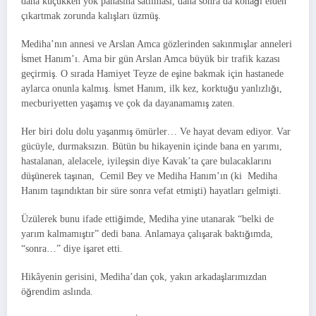
daha küçükken yok pahasına satılması, daha sonra da konağı elden
çıkartmak zorunda kalışları üzmüş.
Mediha’nın annesi ve Arslan Amca gözlerinden sakınmışlar anneleri
İsmet Hanım’ı. Ama bir gün Arslan Amca büyük bir trafik kazası
geçirmiş. O sırada Hamiyet Teyze de eşine bakmak için hastanede
aylarca onunla kalmış. İsmet Hanım, ilk kez, korktuğu yanlızlığı,
mecburiyetten yaşamış ve çok da dayanamamış zaten.
Her biri dolu dolu yaşanmış ömürler… Ve hayat devam ediyor. Var
gücüyle, durmaksızın. Bütün bu hikayenin içinde bana en yarımı,
hastalanan, alelacele, iyileşsin diye Kavak’ta çare bulacaklarını
düşünerek taşınan, Cemil Bey ve Mediha Hanım’ın (ki Mediha
Hanım taşındıktan bir süre sonra vefat etmişti) hayatları gelmişti.
Üzülerek bunu ifade ettiğimde, Mediha yine utanarak “belki de
yarım kalmamıştır” dedi bana. Anlamaya çalışarak baktığımda,
“sonra…” diye işaret etti.
Hikâyenin gerisini, Mediha’dan çok, yakın arkadaşlarımızdan
öğrendim aslında.