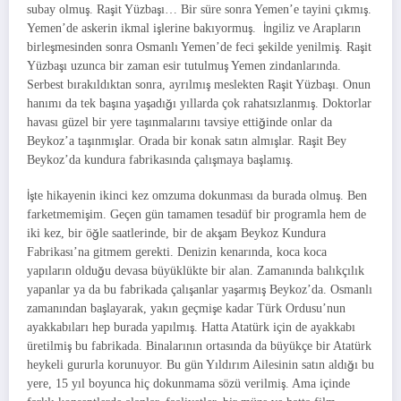
subay olmuş. Raşit Yüzbaşı… Bir süre sonra Yemen’e tayini çıkmış.
Yemen’de askerin ikmal işlerine bakıyormuş. İngiliz ve Arapların
birleşmesinden sonra Osmanlı Yemen’de feci şekilde yenilmiş. Raşit
Yüzbaşı uzunca bir zaman esir tutulmuş Yemen zindanlarında.
Serbest bırakıldıktan sonra, ayrılmış meslekten Raşit Yüzbaşı. Onun
hanımı da tek başına yaşadığı yıllarda çok rahatsızlanmış. Doktorlar
havası güzel bir yere taşınmalarını tavsiye ettiğinde onlar da
Beykoz’a taşınmışlar. Orada bir konak satın almışlar. Raşit Bey
Beykoz’da kundura fabrikasında çalışmaya başlamış.
İşte hikayenin ikinci kez omzuma dokunması da burada olmuş. Ben
farketmemişim. Geçen gün tamamen tesadüf bir programla hem de
iki kez, bir öğle saatlerinde, bir de akşam Beykoz Kundura
Fabrikası’na gitmem gerekti. Denizin kenarında, koca koca
yapıların olduğu devasa büyüklükte bir alan. Zamanında balıkçılık
yapanlar ya da bu fabrikada çalışanlar yaşarmış Beykoz’da. Osmanlı
zamanından başlayarak, yakın geçmişe kadar Türk Ordusu’nun
ayakkabıları hep burada yapılmış. Hatta Atatürk için de ayakkabı
üretilmiş bu fabrikada. Binalarının ortasında da büyükçe bir Atatürk
heykeli gururla korunuyor. Bu gün Yıldırım Ailesinin satın aldığı bu
yere, 15 yıl boyunca hiç dokunmama sözü verilmiş. Ama içinde