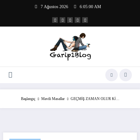
İçeriğe
7 Ağustos 2026
6:05:01 AM
atla
Başlangıç
Mavili Masallar
GEÇMİŞ ZAMAN OLUR Kİ…