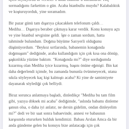
sormadığımı farkettim o gün. Acaba İstanbullu muydu? Kalabalıktık
ve koşturuyorduk, yine soramadım.
Bir pazar günü tam dışarıya çıkacakken telefonum çaldı…
Mediha… Dışarıya beraber çıkmaya karar verdik. Konu konuyu açtı
ve yine İstanbul sevgisine geldi. İşte o zaman sordum, hatta
tahminde bulundum. Doğma büyüme Sarıyerli olduğunu
düşünüyordum. “Beykoz sırtlarında, babanemin konağında
doğmuşum” dediğinde, araba kullandığım için çok kısa ona dönüp,
şaşkınlıkla yüzüne baktım. “Konağında mı?” diye sorduğumda
kızarmış olan Mediha iyice kızarmış, başını önüne eğmişti. Bin kat
daha değerlendi içimde, bu zamanda bununla övünmeyecek, utana
sıkıla söyleyecek kaç kişi kalmıştı acaba? Ki yine de samimiyete
dayanarak söylediği çok belliydi.
Biraz sorunca anlatmaya başladı, dinledikçe “Mediha bu tam film
gibi, yazıya döksek mi acaba” dediğimde, “aslında babamı dinleme
şansın olsa, o daha iyi anlatır, ne dersin gidelim, ondan dinleyelim
mi?” dedi ve bir saat sonra babaevinde, annesi ve babasının
karşısında otururken bulduk kendimizi. Babası Arslan Amca da bir
anda gündeme gelen bu konuyu bize anlatacağı için çok