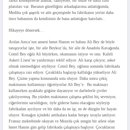
farklı konseptlerde alanlar, faaliyetler, bir müze ve hatta film
platoları var. Buranın güzelliğini arkadaşlarıma anlattığımda,
Mediha çok şaşırdı ve aile geçmişinde bu fabrikanın yerini daha
önce babasının da kendisinin de bana anlattığını hatırlattı..
Hikayeye dönersek…
Arslan Amca’nın annesi İsmet Hanım ve babası Ali Bey de böyle
tanışıyorlar işte, bir aile Beykoz’da, bir aile de Anadolu Kavağında.
Cemil Bey oğlu Ali büyürken, okumasını istiyor ve onu Kuleli
Askeri Lisesi’ne yazdırmayı teklif ediyor. Ali karşı çıkıyor, asker
olmak istemediğini söylüyor. Cemil Bey, oğlunu sonunda fabrikada
çalışmaya razı ediyor. Çıraklıkla başlayıp kalfalığa yükseliyor Ali
Bey. Çizme yapma konusunda usta oluyor. Daha sonra çekiç
makinasını kullanmayı öğretiyorlar Ali Bey’e. Bu makinayı
kullanırken ayakkabı göğüse dayanıyor ve darbelerle çiviler
çakılıyormuş. Bu yüzden makinanın çalışma şeklini hiç sevmiyor,
ciğerlerinin sarsıldığını, öyle giderse hasta olacağını söyleyip
fabrikadan ayrılıyor ve bir daha da ne işi, ne de düzgün bir hayatı
oluyor. Konağın içindeki antikalara kadar herşey sırayla satılıyor.
Fransız mektebinde okuyan ve Mısırda çok zengin bir ailesi olan
İsmet Hanım gün gelip fabrikada çalışmaya başlıyor. Çocuklarını