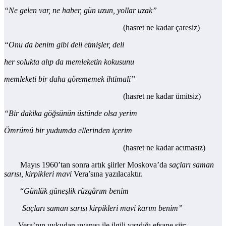
“Ne gelen var, ne haber, gün uzun, yollar uzak”
(hasret ne kadar çaresiz)
“Onu da benim gibi deli etmişler, deli
her solukta alıp da memleketin kokusunu
memleketi bir daha görememek ihtimali”
(hasret ne kadar ümitsiz)
“Bir dakika göğsünün üstünde olsa yerim
Ömrümü bir yudumda ellerinden içerim
(hasret ne kadar acımasız)
Mayıs 1960’tan sonra artık şiirler Moskova’da
saçları saman
sarısı, kirpikleri mavi
Vera’sına yazılacaktır.
“
Günlük güneşlik rüzgârım benim
Saçları saman sarısı kirpikleri mavi karım benim”
Vera’nın uykudan uyanışı ile ilgili yazdığı efsane şiir;