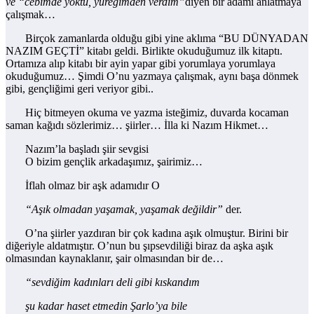
ve “cebimde yoktu, yüreğimden verdim”
diyen bir adamı anlatmaya
çalışmak…
Birçok zamanlarda olduğu gibi yine aklıma “BU DÜNYADAN
NAZIM GEÇTİ” kitabı geldi. Birlikte okuduğumuz ilk kitaptı.
Ortamıza alıp kitabı bir ayin yapar gibi yorumlaya yorumlaya
okuduğumuz… Şimdi O’nu yazmaya çalışmak, aynı başa dönmek
gibi, gençliğimi geri veriyor gibi..
Hiç bitmeyen okuma ve yazma isteğimiz, duvarda kocaman
saman kağıdı sözlerimiz… şiirler… İlla ki Nazım Hikmet…
Nazım’la başladı şiir sevgisi
O bizim gençlik arkadaşımız, şairimiz…
İflah olmaz bir aşk adamıdır O
“Aşık olmadan yaşamak, yaşamak değildir”
der.
O’na şiirler yazdıran bir çok kadına aşık olmuştur. Birini bir
diğeriyle aldatmıştır. O’nun bu şıpsevdiliği biraz da aşka aşık
olmasından kaynaklanır, şair olmasından bir de…
“sevdiğim kadınları deli gibi kıskandım
şu kadar haset etmedin Şarlo’ya bile