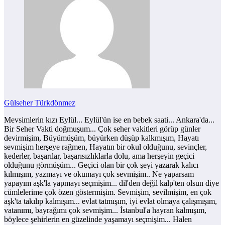
Gülseher Türkdönmez
Mevsimlerin kızı Eylül... Eylül'ün ise en bebek saati... Ankara'da...
Bir Seher Vakti doğmuşum... Çok seher vakitleri görüp günler
devirmişim, Büyümüşüm, büyürken düşüp kalkmışım, Hayatı
sevmişim herşeye rağmen, Hayatın bir okul olduğunu, sevinçler,
kederler, başarılar, başarısızlıklarla dolu, ama herşeyin geçici
olduğunu görmüşüm... Geçici olan bir çok şeyi yazarak kalıcı
kılmışım, yazmayı ve okumayı çok sevmişim.. Ne yaparsam
yapayım aşk'la yapmayı seçmişim... dil'den değil kalp'ten olsun diye
cümlelerime çok özen göstermişim. Sevmişim, sevilmişim, en çok
aşk'ta takılıp kalmışım... evlat tatmışım, iyi evlat olmaya çalışmışım,
vatanımı, bayrağımı çok sevmişim... İstanbul'a hayran kalmışım,
böylece şehirlerin en güzelinde yaşamayı seçmişim... Halen