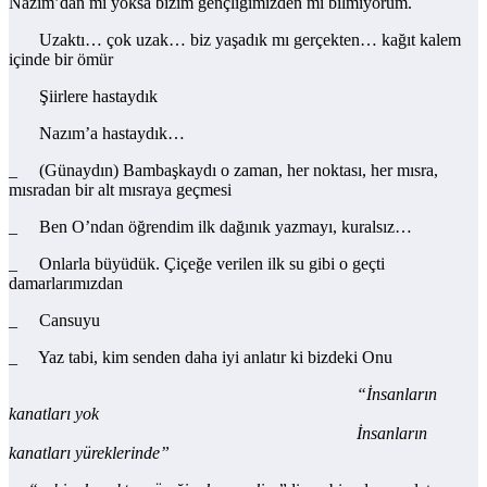
Nazım’dan mı yoksa bizim gençliğimizden mi bilmiyorum.
Uzaktı… çok uzak… biz yaşadık mı gerçekten… kağıt kalem
içinde bir ömür
Şiirlere hastaydık
Nazım’a hastaydık…
_ (Günaydın) Bambaşkaydı o zaman, her noktası, her mısra,
mısradan bir alt mısraya geçmesi
_ Ben O’ndan öğrendim ilk dağınık yazmayı, kuralsız…
_ Onlarla büyüdük. Çiçeğe verilen ilk su gibi o geçti
damarlarımızdan
_ Cansuyu
_ Yaz tabi, kim senden daha iyi anlatır ki bizdeki Onu
“İnsanların
kanatları yok
İnsanların
kanatları yüreklerinde”