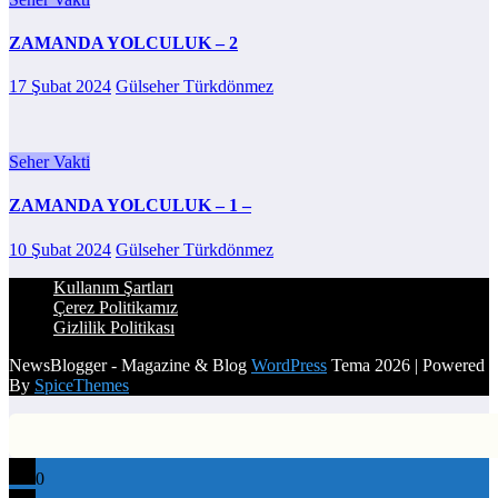
ZAMANDA YOLCULUK – 2
17 Şubat 2024
Gülseher Türkdönmez
Seher Vakti
ZAMANDA YOLCULUK – 1 –
10 Şubat 2024
Gülseher Türkdönmez
Kullanım Şartları
Çerez Politikamız
Gizlilik Politikası
NewsBlogger - Magazine & Blog
WordPress
Tema 2026 | Powered
By
SpiceThemes
0