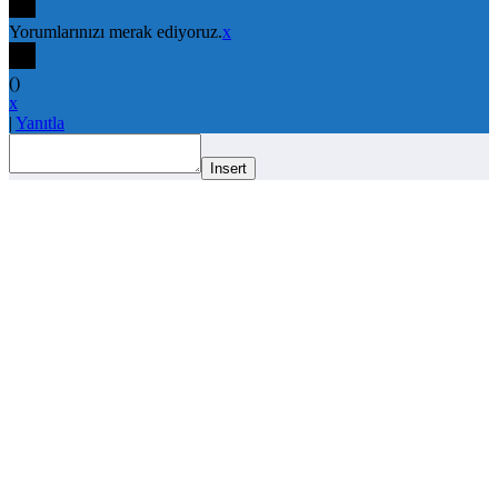
Yorumlarınızı merak ediyoruz.
x
(
)
x
|
Yanıtla
Insert